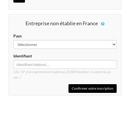
Entreprise non établie en France
Pays
Identifiant
( Ex : N° d'enregistrement national, DUNS
Number
, numéro local,
etc. )