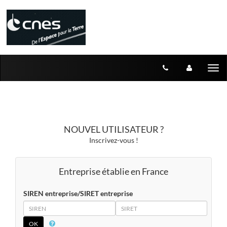
Aller au menu
Aller au contenu
Tog
nav
NOUVEL UTILISATEUR ?
Inscrivez-vous !
Entreprise établie en France
SIREN entreprise/SIRET entreprise
SIREN
SIRET