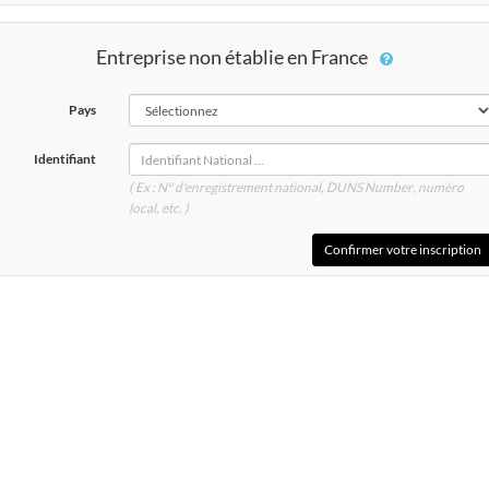
Entreprise non établie en France
Pays
Identifiant
( Ex : N° d'enregistrement national, DUNS
Number
, numéro
local, etc. )