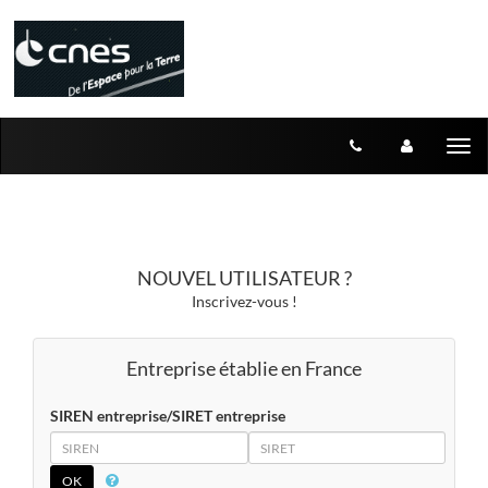
Aller au menu
Aller au contenu
Tog
nav
NOUVEL UTILISATEUR ?
Inscrivez-vous !
Entreprise établie en France
SIREN entreprise/SIRET entreprise
SIREN
SIRET