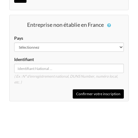
Entreprise non établie en France
Pays
Identifiant
( Ex : N° d'enregistrement national, DUNS
Number
, numéro local,
etc. )