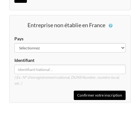
Entreprise non établie en France
Pays
Identifiant
( Ex : N° d'enregistrement national, DUNS
Number
, numéro local,
etc. )