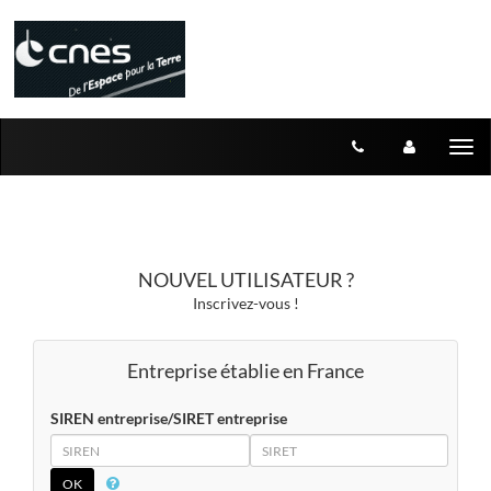
Aller au menu
Aller au contenu
Tog
nav
NOUVEL UTILISATEUR ?
Inscrivez-vous !
Entreprise établie en France
SIREN entreprise/SIRET entreprise
SIREN
SIRET