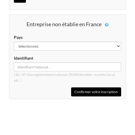
Entreprise non établie en France
Pays
Identifiant
( Ex : N° d'enregistrement national, DUNS
Number
, numéro local,
etc. )