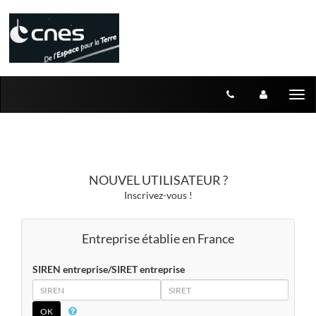
Aller au menu
Aller au contenu
Tog
nav
NOUVEL UTILISATEUR ?
Inscrivez-vous !
Entreprise établie en France
SIREN entreprise/SIRET entreprise
SIREN
SIRET