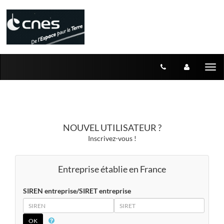
Aller au menu
Aller au contenu
Tog
nav
NOUVEL UTILISATEUR ?
Inscrivez-vous !
Entreprise établie en France
SIREN entreprise/SIRET entreprise
SIREN
SIRET