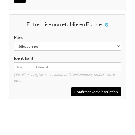
Entreprise non établie en France
Pays
Identifiant
( Ex : N° d'enregistrement national, DUNS
Number
, numéro local,
etc. )