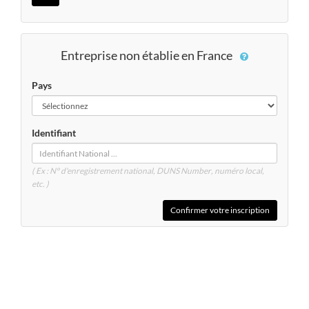
Entreprise non établie en France
Pays
Identifiant
( Ex : N° d'enregistrement national, DUNS
Number
, numéro local,
etc. )