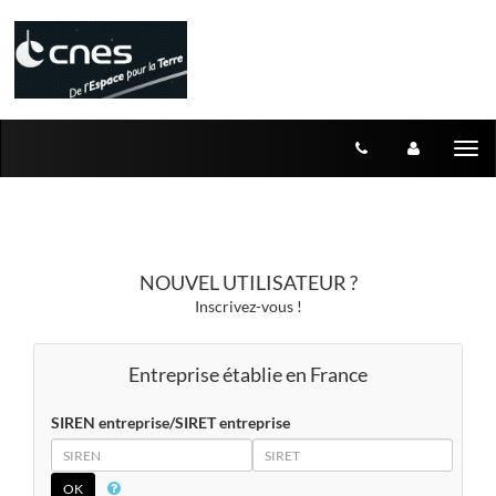
Aller au menu
Aller au contenu
Tog
nav
NOUVEL UTILISATEUR ?
Inscrivez-vous !
Entreprise établie en France
SIREN entreprise/SIRET entreprise
SIREN
SIRET