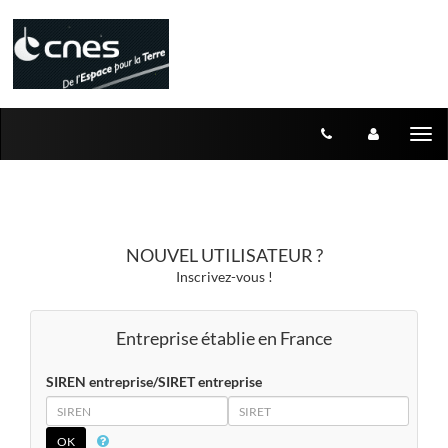
Aller au menu
Aller au contenu
Tog
nav
NOUVEL UTILISATEUR ?
Inscrivez-vous !
Entreprise établie en France
SIREN entreprise/SIRET entreprise
SIREN
SIRET