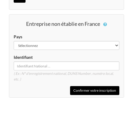
Entreprise non établie en France
Pays
Identifiant
( Ex : N° d'enregistrement national, DUNS
Number
, numéro local,
etc. )