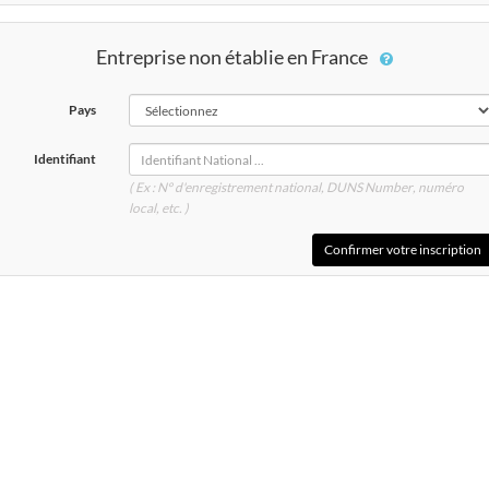
Entreprise non établie en France
Pays
Identifiant
( Ex : N° d'enregistrement national, DUNS
Number
, numéro
local, etc. )