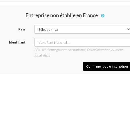
Entreprise non établie en France
Pays
Identifiant
( Ex : N° d'enregistrement national, DUNS
Number
, numéro
local, etc. )