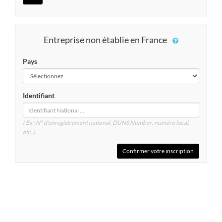
Entreprise non établie en France
Pays
Identifiant
( Ex : N° d'enregistrement national, DUNS
Number
, numéro local,
etc. )