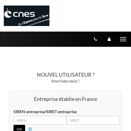
Aller au menu
Aller au contenu
Tog
nav
NOUVEL UTILISATEUR ?
Inscrivez-vous !
Entreprise établie en France
SIREN entreprise/SIRET entreprise
SIREN
SIRET