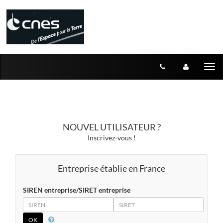
Aller au menu
Aller au contenu
Tog
nav
NOUVEL UTILISATEUR ?
Inscrivez-vous !
Entreprise établie en France
SIREN entreprise/SIRET entreprise
SIREN
SIRET