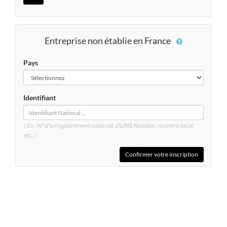
Entreprise non établie en France
Pays
Identifiant
( Ex : N° d'enregistrement national, DUNS
Number
, numéro local,
etc. )