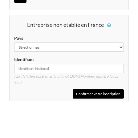
Entreprise non établie en France
Pays
Identifiant
( Ex : N° d'enregistrement national, DUNS
Number
, numéro local,
etc. )