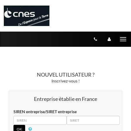
Aller au menu
Aller au contenu
Tog
nav
NOUVEL UTILISATEUR ?
Inscrivez-vous !
Entreprise établie en France
SIREN entreprise/SIRET entreprise
SIREN
SIRET