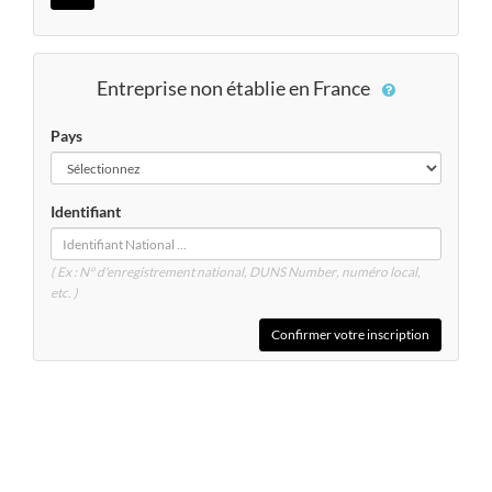
Entreprise non établie en France
Pays
Identifiant
( Ex : N° d'enregistrement national, DUNS
Number
, numéro local,
etc. )