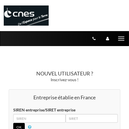
Aller au menu
Aller au contenu
Tog
nav
NOUVEL UTILISATEUR ?
Inscrivez-vous !
Entreprise établie en France
SIREN entreprise/SIRET entreprise
SIREN
SIRET