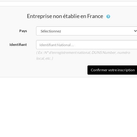
Entreprise non établie en France
Pays
Identifiant
( Ex : N° d'enregistrement national, DUNS
Number
, numéro
local, etc. )