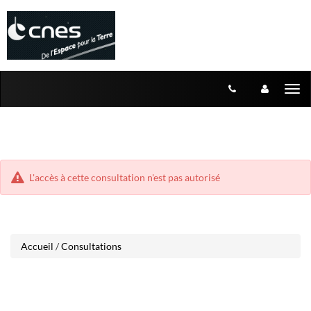
Aller
Aller
Tog
au
au
menu
nav
contenu
L'accès à cette consultation n'est pas autorisé
Accueil
/
Consultations