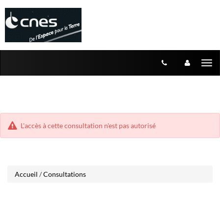
Aller
Aller
Tog
au
au
menu
nav
contenu
L'accès à cette consultation n'est pas autorisé
Accueil
/
Consultations