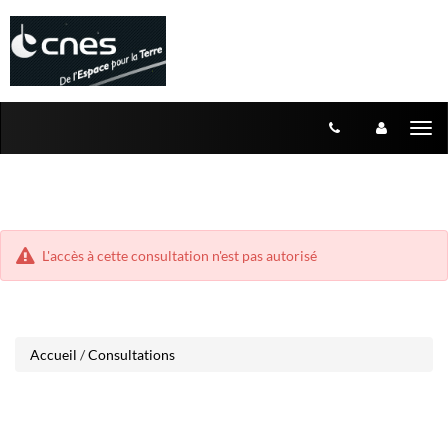
Aller
Aller
Tog
au
au
menu
nav
contenu
L'accès à cette consultation n'est pas autorisé
Accueil
/
Consultations