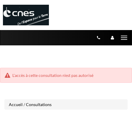
Aller
Aller
Tog
au
au
menu
nav
contenu
L'accès à cette consultation n'est pas autorisé
Accueil
/
Consultations