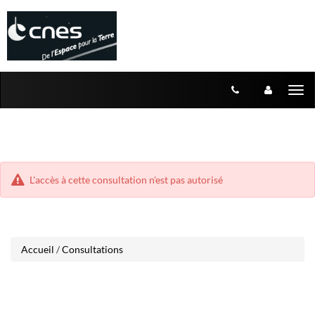
Aller
Aller
Tog
au
au
menu
nav
contenu
L'accès à cette consultation n'est pas autorisé
Accueil
/
Consultations