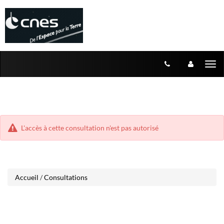
Aller
Aller
Tog
au
au
menu
nav
contenu
L'accès à cette consultation n'est pas autorisé
Accueil
/
Consultations