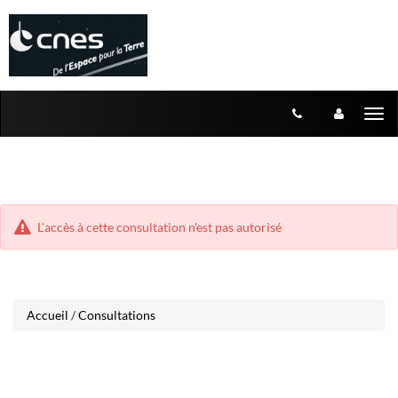
Aller
Aller
Tog
au
au
menu
nav
contenu
L'accès à cette consultation n'est pas autorisé
Accueil
/
Consultations