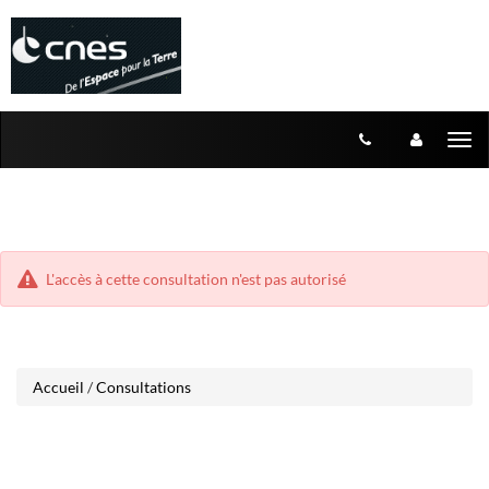
Aller
Aller
Tog
au
au
menu
nav
contenu
L'accès à cette consultation n'est pas autorisé
Accueil
/
Consultations