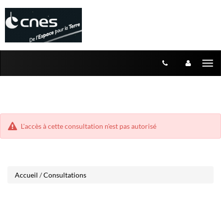
Aller
Aller
Tog
au
au
menu
nav
contenu
L'accès à cette consultation n'est pas autorisé
Accueil
/
Consultations