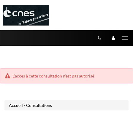
Aller
Aller
Tog
au
au
menu
nav
contenu
L'accès à cette consultation n'est pas autorisé
Accueil
/
Consultations