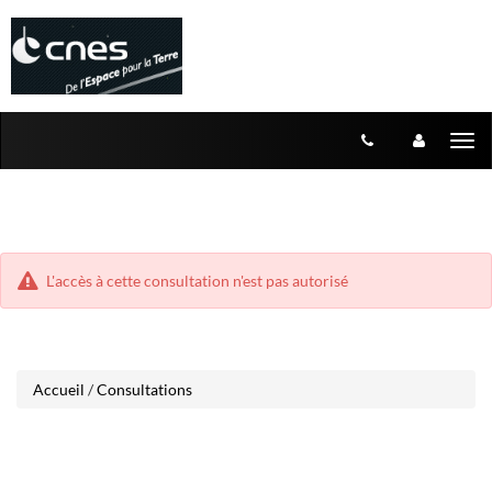
Aller
Aller
Tog
au
au
menu
nav
contenu
L'accès à cette consultation n'est pas autorisé
Accueil
/
Consultations