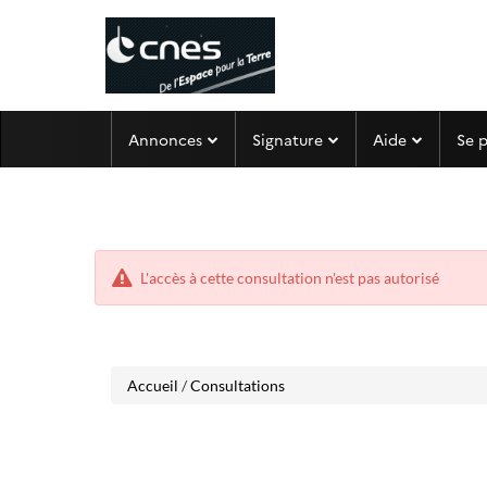
Aller
Aller
Annonces
Signature
Aide
Se 
au
au
menu
contenu
L'accès à cette consultation n'est pas autorisé
Accueil
/
Consultations