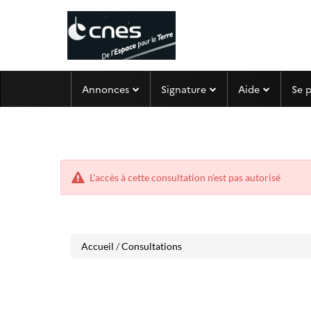
Aller
Aller
Annonces
Signature
Aide
Se 
au
au
menu
contenu
L'accès à cette consultation n'est pas autorisé
Accueil
/
Consultations