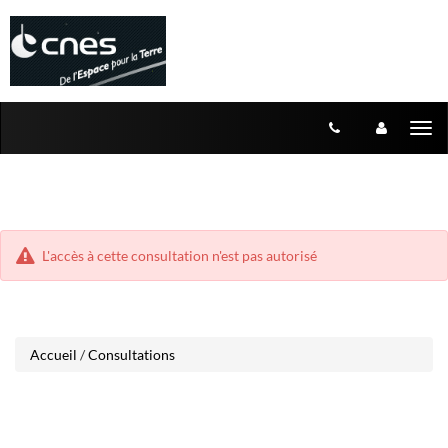
Aller
Aller
Tog
au
au
menu
nav
contenu
L'accès à cette consultation n'est pas autorisé
Accueil
/
Consultations