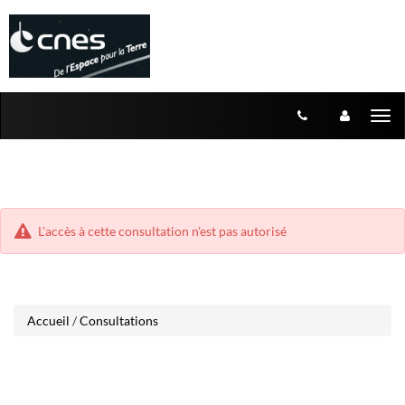
Aller
Aller
Tog
au
au
menu
nav
contenu
L'accès à cette consultation n'est pas autorisé
Accueil
/
Consultations