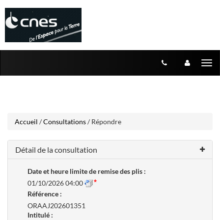
Aller
Aller
Tog
au
au
menu
nav
contenu
Accueil
/
Consultations
/ Répondre
Détail de la consultation
Date et heure limite de remise des plis :
01/10/2026 04:00
Référence :
ORAAJ202601351
Intitulé :