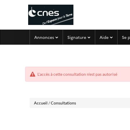
Aller
Aller
Annonces
Signature
Aide
Se 
au
au
menu
contenu
L'accès à cette consultation n'est pas autorisé
Accueil
/
Consultations