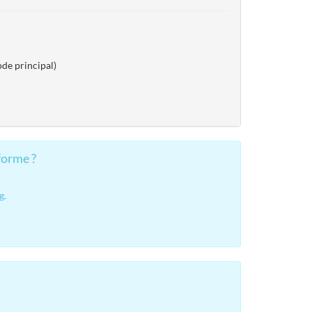
de principal)
forme ?
g.