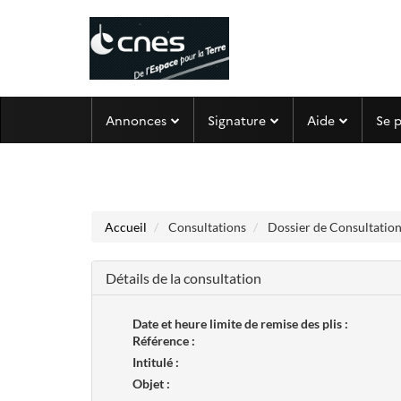
Aller au menu
Aller au contenu
Annonces
Signature
Aide
Se 
Accueil
Consultations
Dossier de Consultation
Détails de la consultation
Date et heure limite de remise des plis :
Référence :
Intitulé :
Objet :