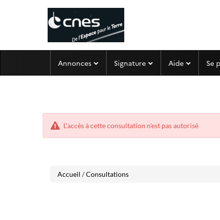
Aller
Aller
Annonces
Signature
Aide
Se 
au
au
menu
contenu
L'accès à cette consultation n'est pas autorisé
Accueil
/
Consultations