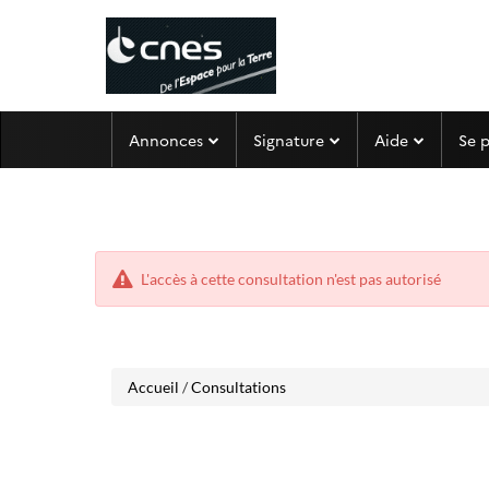
Aller
Aller
Annonces
Signature
Aide
Se 
au
au
menu
contenu
L'accès à cette consultation n'est pas autorisé
Accueil
/
Consultations