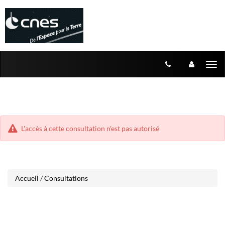
Aller
Aller
Tog
au
au
menu
nav
contenu
L'accès à cette consultation n'est pas autorisé
Accueil
/
Consultations