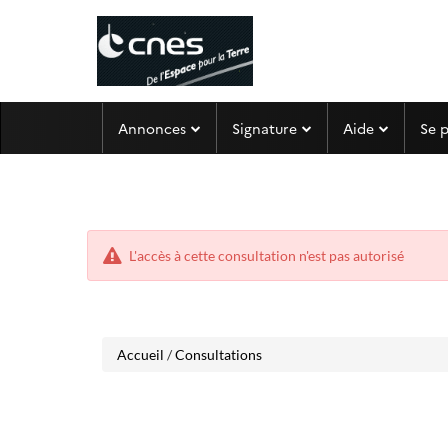
Aller
Aller
Annonces
Signature
Aide
Se 
au
au
menu
contenu
L'accès à cette consultation n'est pas autorisé
Accueil
/
Consultations