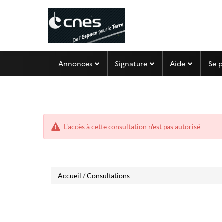
Aller
Aller
Annonces
Signature
Aide
Se 
au
au
menu
contenu
L'accès à cette consultation n'est pas autorisé
Accueil
/
Consultations