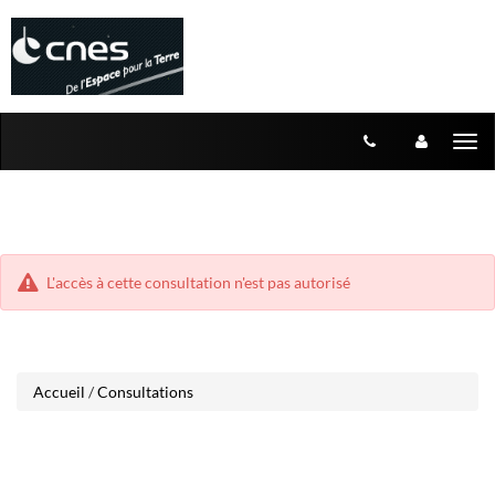
Aller
Aller
Tog
au
au
menu
nav
contenu
L'accès à cette consultation n'est pas autorisé
Accueil
/
Consultations