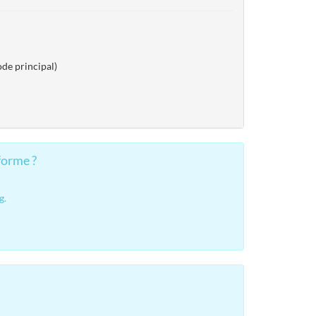
de principal)
forme ?
g.