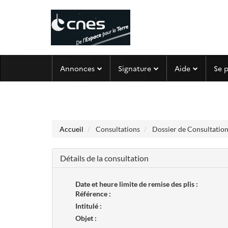
Aller au menu
Aller au contenu
Annonces
Signature
Aide
Se 
Accueil
Consultations
Dossier de Consultation
Détails de la consultation
Date et heure limite de remise des plis :
Référence :
Intitulé :
Objet :